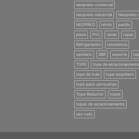
neopreno comercial
neopreno industrial
Neopreno 
NEOPREO
nitrilo
pasillo
pieza
PVC
raizer
rayas
Refrigeración
resistencia
sanitario
SBR
soporte
ta
TOPE
tope de estacionamient
tope de hule
tope esquinero
tope para carrocerias
Tope Reductor
topes
topes de estacionamiento
uso rudo