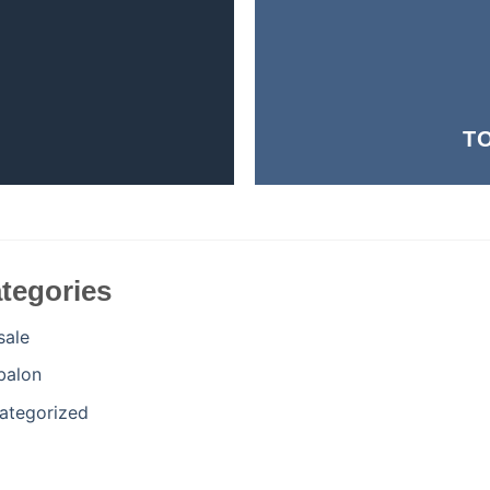
T
tegories
sale
balon
ategorized