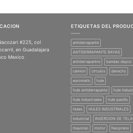
ICACION
ETIQUETAS DEL PRODU
Nacozari #225, col
antiderrapante
ocarril, en Guadalajara
ANTIDERRAPANTE.RAYAS
isco Mexico
antiderrapantre
bandas dayco
camion
circulos
derecho
euromatic
hule
hule antiderrapante
hule indust
hule industriales
hule pasillo
Hules
HULES INDUSTRIALES
industrial
INSERCION DE TELA
mayoreo
motor
Neopreno