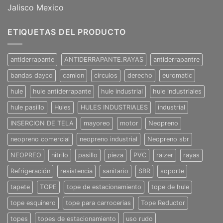
Jalisco Mexico
ETIQUETAS DEL PRODUCTO
antiderrapante
ANTIDERRAPANTE.RAYAS
antiderrapantre
bandas dayco
camion
circulos
derecho
euromatic
hule
hule antiderrapante
hule industrial
hule industriales
hule pasillo
Hules
HULES INDUSTRIALES
industrial
INSERCION DE TELA
mayoreo
motor
Neopreno
neopreno comercial
neopreno industrial
Neopreno sbr
NEOPREO
nitrilo
pasillo
pieza
PVC
raizer
rayas
Refrigeración
resistencia
sanitario
SBR
soporte
tapete
TOPE
tope de estacionamiento
tope de hule
tope esquinero
tope para carrocerias
Tope Reductor
topes
topes de estacionamiento
uso rudo