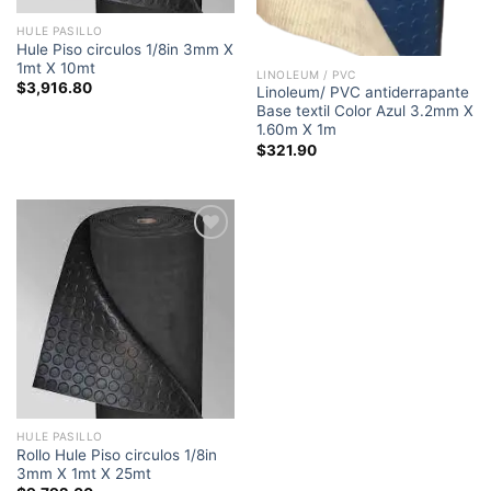
HULE PASILLO
Hule Piso circulos 1/8in 3mm X
1mt X 10mt
LINOLEUM / PVC
$
3,916.80
Linoleum/ PVC antiderrapante
Base textil Color Azul 3.2mm X
1.60m X 1m
$
321.90
Add to
wishlist
HULE PASILLO
Rollo Hule Piso circulos 1/8in
3mm X 1mt X 25mt