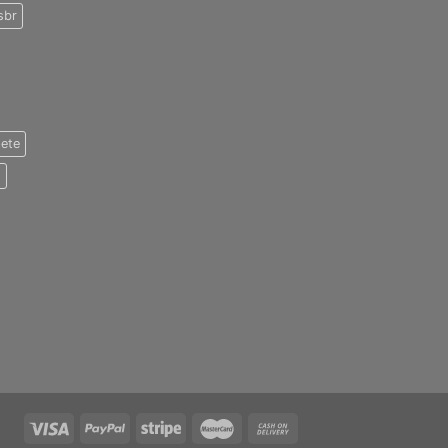
sbr
pete
o