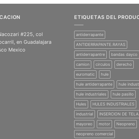
ICACION
ETIQUETAS DEL PRODU
Nacozari #225, col
antiderrapante
ocarril, en Guadalajara
ANTIDERRAPANTE.RAYAS
isco Mexico
antiderrapantre
bandas dayco
camion
circulos
derecho
euromatic
hule
hule antiderrapante
hule indust
hule industriales
hule pasillo
Hules
HULES INDUSTRIALES
industrial
INSERCION DE TELA
mayoreo
motor
Neopreno
neopreno comercial