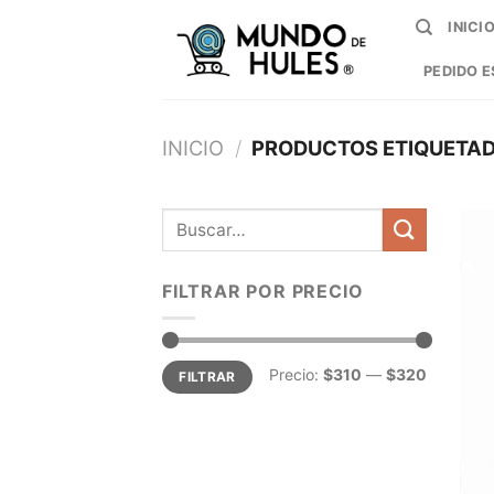
Skip
INICI
to
content
PEDIDO E
INICIO
/
PRODUCTOS ETIQUETADO
Buscar
por:
FILTRAR POR PRECIO
Precio
Precio
Precio:
$310
—
$320
FILTRAR
mínimo
máximo