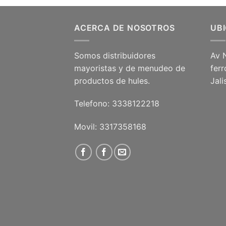
ACERCA DE NOSOTROS
UB
Somos distribuidores
Av 
mayoristas y de menudeo de
ferr
productos de hules.
Jal
Telefono: 3338122218
Movil: 3317358168