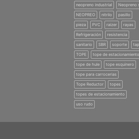
neopreno industrial
Neopreno 
NEOPREO
nitrilo
pasillo
pieza
PVC
raizer
rayas
Refrigeración
resistencia
sanitario
SBR
soporte
ta
TOPE
tope de estacionamient
tope de hule
tope esquinero
tope para carrocerias
Tope Reductor
topes
topes de estacionamiento
uso rudo