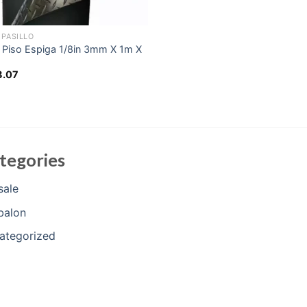
 PASILLO
 Piso Espiga 1/8in 3mm X 1m X
8.07
tegories
sale
balon
ategorized