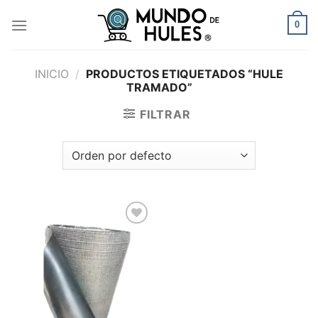
Skip
to
0
content
INICIO
/
PRODUCTOS ETIQUETADOS “HULE
TRAMADO”
FILTRAR
Add to
wishlist