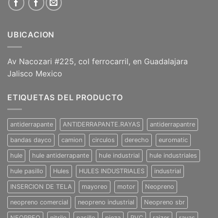
UBICACION
Av Nacozari #225, col ferrocarril, en Guadalajara
Jalisco Mexico
ETIQUETAS DEL PRODUCTO
antiderrapante
ANTIDERRAPANTE.RAYAS
antiderrapantre
bandas dayco
camion
circulos
derecho
euromatic
hule
hule antiderrapante
hule industrial
hule industriales
hule pasillo
Hules
HULES INDUSTRIALES
industrial
INSERCION DE TELA
mayoreo
motor
Neopreno
neopreno comercial
neopreno industrial
Neopreno sbr
NEOPREO
nitrilo
pasillo
pieza
PVC
raizer
rayas