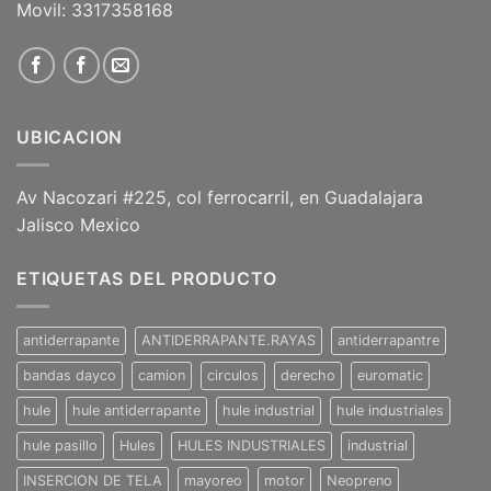
Movil: 3317358168
UBICACION
Av Nacozari #225, col ferrocarril, en Guadalajara
Jalisco Mexico
ETIQUETAS DEL PRODUCTO
antiderrapante
ANTIDERRAPANTE.RAYAS
antiderrapantre
bandas dayco
camion
circulos
derecho
euromatic
hule
hule antiderrapante
hule industrial
hule industriales
hule pasillo
Hules
HULES INDUSTRIALES
industrial
INSERCION DE TELA
mayoreo
motor
Neopreno