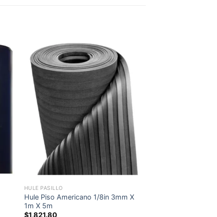
 to
Add to
ist
wishlist
HULE PASILLO
Hule Piso Americano 1/8in 3mm X
1m X 5m
$
1,821.80