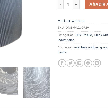
Hule Piso Tramado Rayas 1/8
AÑADIR 
Add to wishlist
SKU:
OME-PA200R10
Categorías:
Hule Pasillo
,
Hules Ant
Industriales
Etiquetas:
hule
,
hule antiderrapant
pasillo