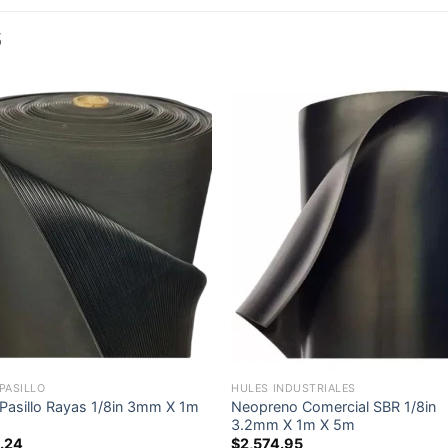
S
Add to
Add
wishlist
wishl
PASILLO
HULES INDUSTRIALES
 Pasillo Rayas 1/8in 3mm X 1m
Neopreno Comercial SBR 1/8in
3.2mm X 1m X 5m
.24
$
2,574.95