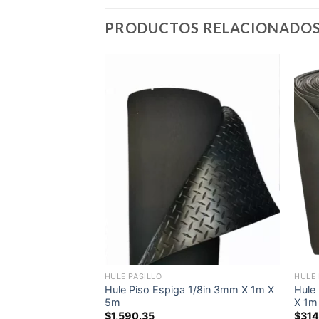
PRODUCTOS RELACIONADO
Add to
Add to
wishlist
wishlist
S
HULE PASILLO
HULE 
ial 3/16in 5mm X
Hule Piso Espiga 1/8in 3mm X 1m X
Hule
5m
X 1m
$
1,590.35
$
314