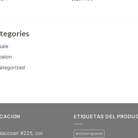
tegories
sale
balon
ategorized
ICACION
ETIQUETAS DEL PRODU
Nacozari #225, col
antiderrapante