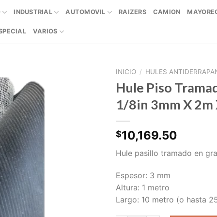
O
INDUSTRIAL
AUTOMOVIL
RAIZERS
CAMION
MAYORE
SPECIAL
VARIOS
INICIO
/
HULES ANTIDERRAPA
Hule Piso Trama
Add to
1/8in 3mm X 2m
wishlist
10,169.50
$
Hule pasillo tramado en gr
Espesor: 3 mm
Altura: 1 metro
Largo: 10 metro (o hasta 2