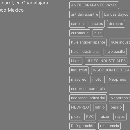
ocarril, en Guadalajara
ANTIDERRAPANTE.RAYAS
isco Mexico
antiderrapantre
bandas dayco
camion
circulos
derecho
euromatic
hule
hule antiderrapante
hule indust
hule industriales
hule pasillo
Hules
HULES INDUSTRIALES
industrial
INSERCION DE TELA
mayoreo
motor
Neopreno
neopreno comercial
neopreno industrial
Neopreno 
NEOPREO
nitrilo
pasillo
pieza
PVC
raizer
rayas
Refrigeración
resistencia