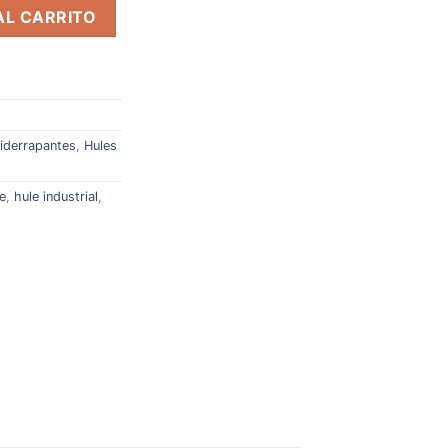
in 3mm X 2m X 10m cantidad
AL CARRITO
iderrapantes
,
Hules
e
,
hule industrial
,