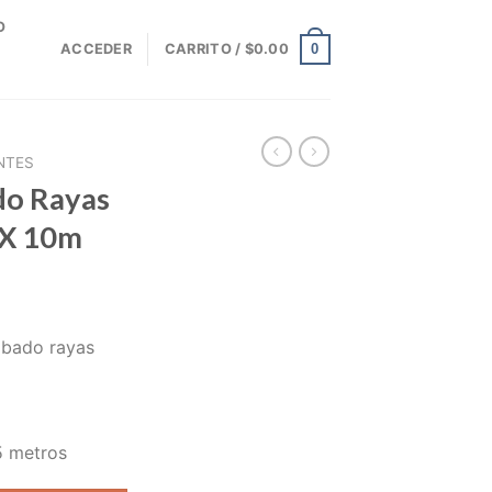
O
0
ACCEDER
CARRITO /
$
0.00
NTES
do Rayas
 X 10m
abado rayas
5 metros