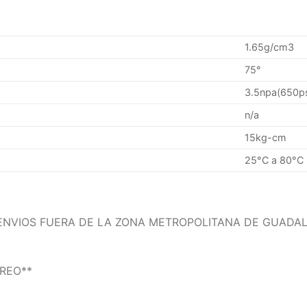
1.65g/cm3
75°
3.5npa(650ps
n/a
15kg-cm
25°C a 80°C
ENVIOS FUERA DE LA ZONA METROPOLITANA DE GUADA
REO**