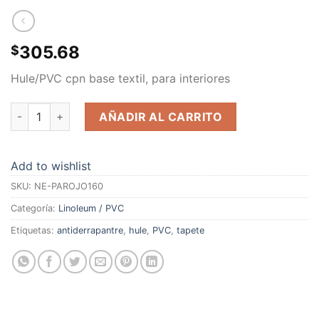
305.68
$
Hule/PVC cpn base textil, para interiores
Linoleum/ PVC antiderrapante Base textil Color Rojo 3.2mm X
AÑADIR AL CARRITO
Add to wishlist
SKU:
NE-PAROJO160
Categoría:
Linoleum / PVC
Etiquetas:
antiderrapantre
,
hule
,
PVC
,
tapete