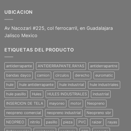
UBICACION
Av Nacozari #225, col ferrocarril, en Guadalajara
Jalisco Mexico
ETIQUETAS DEL PRODUCTO
antiderrapante
ANTIDERRAPANTE.RAYAS
antiderrapantre
bandas dayco
camion
circulos
derecho
euromatic
hule
hule antiderrapante
hule industrial
hule industriales
hule pasillo
Hules
HULES INDUSTRIALES
industrial
INSERCION DE TELA
mayoreo
motor
Neopreno
neopreno comercial
neopreno industrial
Neopreno sbr
NEOPREO
nitrilo
pasillo
pieza
PVC
raizer
rayas