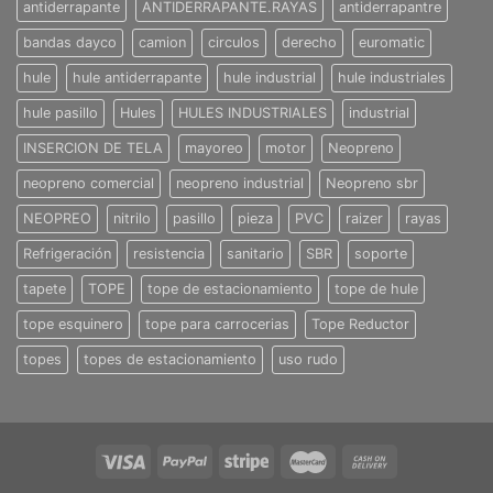
antiderrapante
ANTIDERRAPANTE.RAYAS
antiderrapantre
bandas dayco
camion
circulos
derecho
euromatic
hule
hule antiderrapante
hule industrial
hule industriales
hule pasillo
Hules
HULES INDUSTRIALES
industrial
INSERCION DE TELA
mayoreo
motor
Neopreno
neopreno comercial
neopreno industrial
Neopreno sbr
NEOPREO
nitrilo
pasillo
pieza
PVC
raizer
rayas
Refrigeración
resistencia
sanitario
SBR
soporte
tapete
TOPE
tope de estacionamiento
tope de hule
tope esquinero
tope para carrocerias
Tope Reductor
topes
topes de estacionamiento
uso rudo