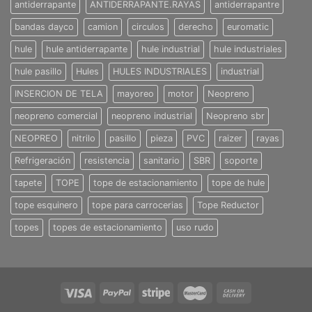
antiderrapante
ANTIDERRAPANTE.RAYAS
antiderrapantre
bandas dayco
camion
circulos
derecho
euromatic
hule
hule antiderrapante
hule industrial
hule industriales
hule pasillo
Hules
HULES INDUSTRIALES
industrial
INSERCION DE TELA
mayoreo
motor
Neopreno
neopreno comercial
neopreno industrial
Neopreno sbr
NEOPREO
nitrilo
pasillo
pieza
PVC
raizer
rayas
Refrigeración
resistencia
sanitario
SBR
soporte
tapete
TOPE
tope de estacionamiento
tope de hule
tope esquinero
tope para carrocerias
Tope Reductor
topes
topes de estacionamiento
uso rudo