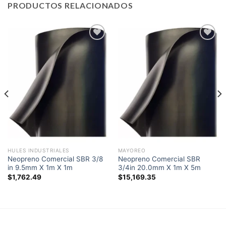
PRODUCTOS RELACIONADOS
Add to
Add to
wishlist
wishlist
HULES INDUSTRIALES
MAYOREO
Neopreno Comercial SBR 3/8
Neopreno Comercial SBR
in 9.5mm X 1m X 1m
3/4in 20.0mm X 1m X 5m
$
1,762.49
$
15,169.35