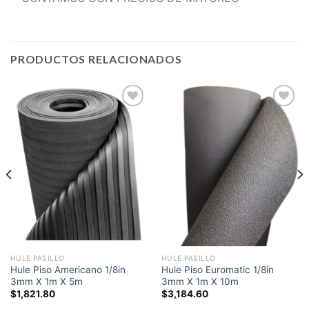
PRODUCTOS RELACIONADOS
Add to
Add to
wishlist
wishlist
HULE PASILLO
HULE PASILLO
Hule Piso Americano 1/8in
Hule Piso Euromatic 1/8in
3mm X 1m X 5m
3mm X 1m X 10m
$
1,821.80
$
3,184.60