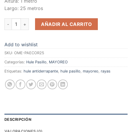
Altura: 1 metro
Largo: 25 metros
Rollo Hule Piso Rayas 1/8in 3mm X 1m X 25m cantidad
AÑADIR AL CARRITO
Add to wishlist
SKU:
OME-PAECOR25
Categorías:
Hule Pasillo
,
MAYOREO
Etiquetas:
hule antiderrapante
,
hule pasillo
,
mayoreo
,
rayas
DESCRIPCIÓN
VALORACIONES (0)