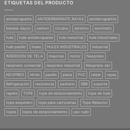
ETIQUETAS DEL PRODUCTO
antiderrapante
ANTIDERRAPANTE.RAYAS
antiderrapantre
bandas dayco
camion
circulos
derecho
euromatic
hule
hule antiderrapante
hule industrial
hule industriales
hule pasillo
Hules
HULES INDUSTRIALES
industrial
INSERCION DE TELA
mayoreo
motor
Neopreno
neopreno comercial
neopreno industrial
Neopreno sbr
NEOPREO
nitrilo
pasillo
pieza
PVC
raizer
rayas
Refrigeración
resistencia
sanitario
SBR
soporte
tapete
TOPE
tope de estacionamiento
tope de hule
tope esquinero
tope para carrocerias
Tope Reductor
topes
topes de estacionamiento
uso rudo