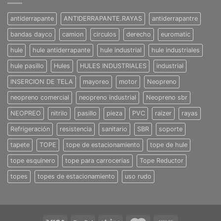
antiderrapante
ANTIDERRAPANTE.RAYAS
antiderrapantre
bandas dayco
camion
circulos
derecho
euromatic
hule
hule antiderrapante
hule industrial
hule industriales
hule pasillo
Hules
HULES INDUSTRIALES
industrial
INSERCION DE TELA
mayoreo
motor
Neopreno
neopreno comercial
neopreno industrial
Neopreno sbr
NEOPREO
nitrilo
pasillo
pieza
PVC
raizer
rayas
Refrigeración
resistencia
sanitario
SBR
soporte
tapete
TOPE
tope de estacionamiento
tope de hule
tope esquinero
tope para carrocerias
Tope Reductor
topes
topes de estacionamiento
uso rudo