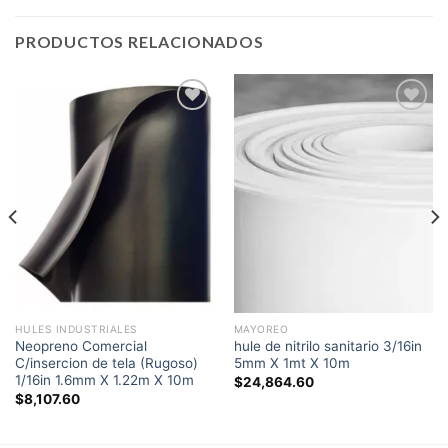
PRODUCTOS RELACIONADOS
Add to
Add to
wishlist
wishlist
HULES INDUSTRIALES
MAYOREO
Neopreno Comercial
hule de nitrilo sanitario 3/16in
C/insercion de tela (Rugoso)
5mm X 1mt X 10m
1/16in 1.6mm X 1.22m X 10m
$
24,864.60
$
8,107.60